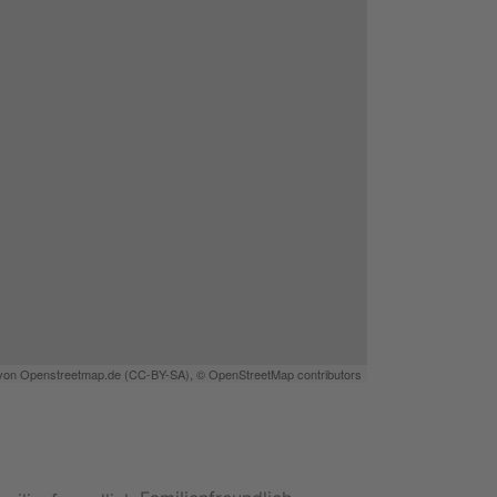
 von
Openstreetmap.de
(
CC-BY-SA
),
© OpenStreetMap contributors