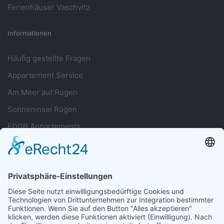
Ferienhäuser Vaschvitz
Informationen
Häufig gestellte Fragen
Appartement Service
Am Meer auf Rügen
Sonneninsel Rügen
FDGB Appartements
Sie haben Fragen?
038393 699677
Oder nutzen Sie unser Kontaktformular