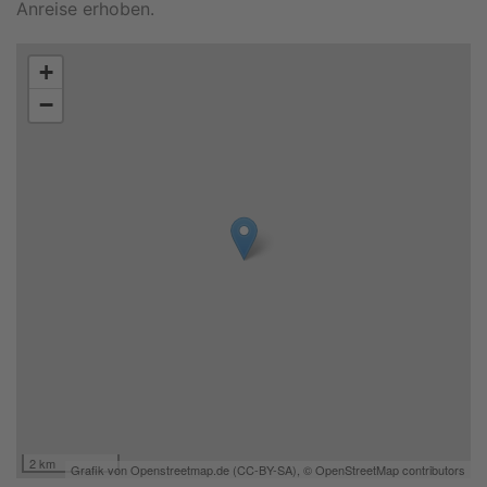
Anreise erhoben.
+
−
2 km
Grafik von
Openstreetmap.de
(
CC-BY-SA
),
© OpenStreetMap contributors