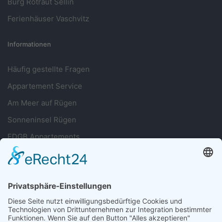
Burg Rotraut Sellin
Ferienhäuser Vaschvitz
Informationen
Häufig gestellte Fragen
Appartement Service
Am Meer auf Rügen
Sonneninsel Rügen
FDGB Appartements
Sie haben Fragen?
038393 699677
Oder nutzen Sie unser Kontaktformular