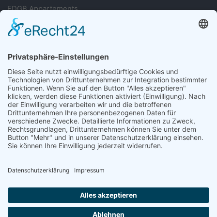
FDGB Appartements
Sie haben Fragen?
038393 699677
Oder nutzen Sie unser Kontaktformular
Schreiben Sie uns!
Folgt uns auf Social Media
© 2026 FeWo Ruegen Urlaub. Designed by
GOE