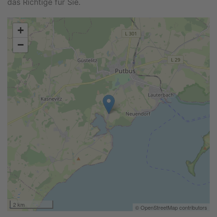
das Richtige für Sie.
+
−
2 km
© OpenStreetMap contributors