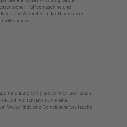
ppartementhauses (Richtung Ost) in
Wasserkocher, Kaffeemaschine und
Ihnen der Vermieter in der Hauptsaison
ch willkommen.
e ( Richtung Ost ), sie verfügt über einen
ine und Kühlschrank sowie eine
em Wetter lädt eine Gemeinschaftssitzecke