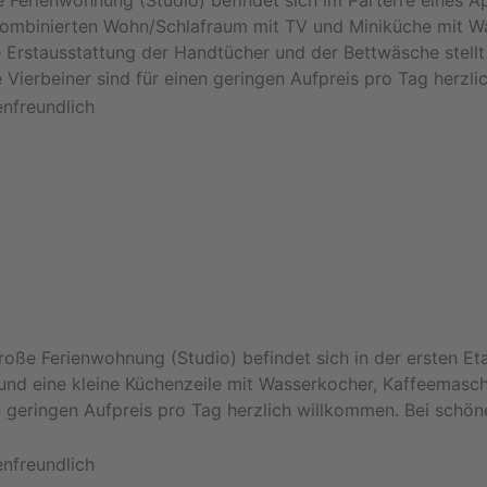
 Ferienwohnung (Studio) befindet sich im Parterre eines A
n kombinierten Wohn/Schlafraum mit TV und Miniküche mit 
Erstausstattung der Handtücher und der Bettwäsche stellt 
Vierbeiner sind für einen geringen Aufpreis pro Tag herzli
ße Ferienwohnung (Studio) befindet sich in der ersten Etag
nd eine kleine Küchenzeile mit Wasserkocher, Kaffeemasch
 geringen Aufpreis pro Tag herzlich willkommen. Bei schön