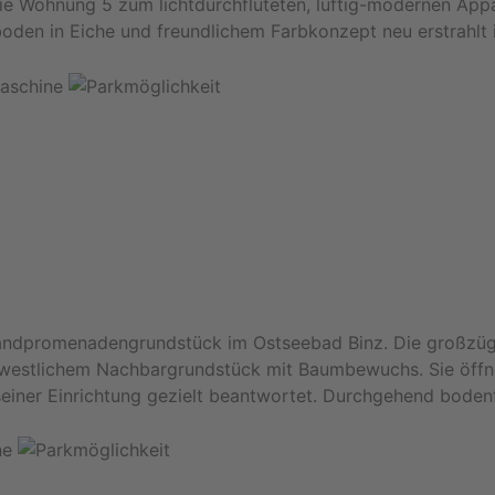
die Wohnung 5 zum lichtdurchfluteten, luftig-modernen 
den in Eiche und freundlichem Farbkonzept neu erstrahlt 
trandpromenadengrundstück im Ostseebad Binz. Die großzügi
 westlichem Nachbargrundstück mit Baumbewuchs. Sie öffn
einer Einrichtung gezielt beantwortet. Durchgehend bodent